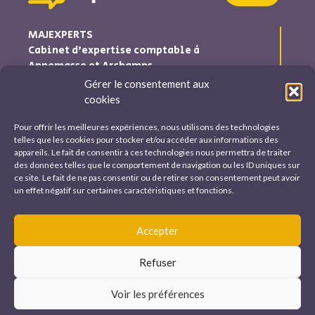
MAJEXPERTS
Cabinet d’expertise comptable à
Annemasse et Archamps
Gérer le consentement aux
Majexperts est inscrite au tableau de l’ordre des experts
cookies
comptables Auvergne-Rhône-Alpes
Pour offrir les meilleures expériences, nous utilisons des technologies
Nous trouver et nous contacter
telles que les cookies pour stocker et/ou accéder aux informations des
appareils. Le fait de consentir à ces technologies nous permettra de traiter
ANNEMASSE
des données telles que le comportement de navigation ou les ID uniques sur
15 avenue Emile zola
ce site. Le fait de ne pas consentir ou de retirer son consentement peut avoir
04 50 43 92 22
un effet négatif sur certaines caractéristiques et fonctions.
annemasse@majexperts.fr
ARCHAMPS
Accepter
Immeuble Europa 1. 362 avenue Marie Curie
04 50 35 62 33
Refuser
archamps@majexperts.fr
Voir les préférences
Majexperts © 2022 – Mentions Légales et confidentialité