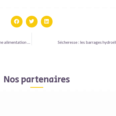
Le Groupe SOS et Compass forment un duo pour promouvoir une alimentation durable
Sécheresse : les barrages hydroél
Nos partenaires