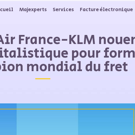
cueil
Majexperts
Services
Facture électronique
ir France-KLM noue
italistique pour form
ion mondial du fret