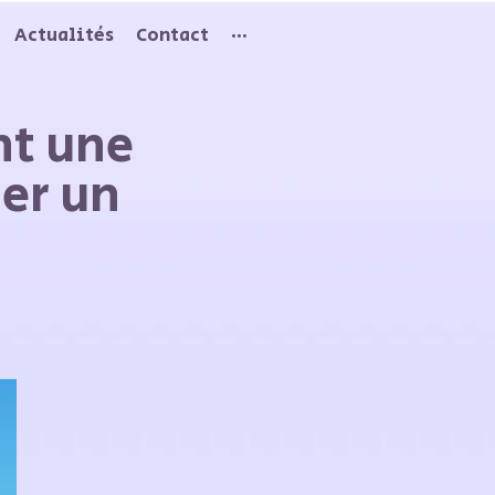
Actualités
Contact
···
nt une
er un