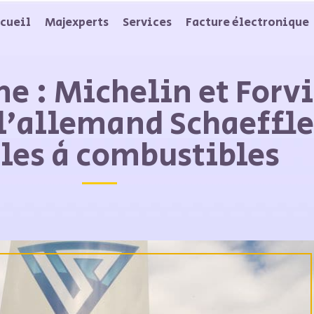
cueil
Majexperts
Services
Facture électronique
e : Michelin et Forv
 l’allemand Schaeffle
iles à combustibles