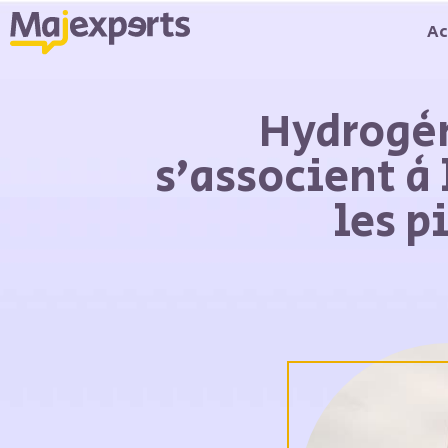
Ac
Hydrogèn
s’associent à
les p