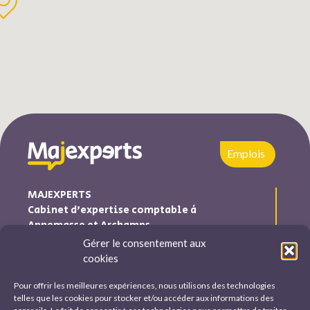
Emplois
MAJEXPERTS
Cabinet d’expertise comptable à
Annemasse et Archamps
Gérer le consentement aux
Majexperts est inscrite au tableau de l’ordre des experts
cookies
comptables Auvergne-Rhône-Alpes
Pour offrir les meilleures expériences, nous utilisons des technologies
Nous trouver et nous contacter
telles que les cookies pour stocker et/ou accéder aux informations des