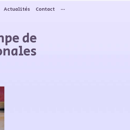
Actualités
Contact
···
mpe de
onales