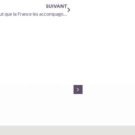
SUIVANT
« Les biotechs portent l’innovation en santé, il faut que la France les accompagne »