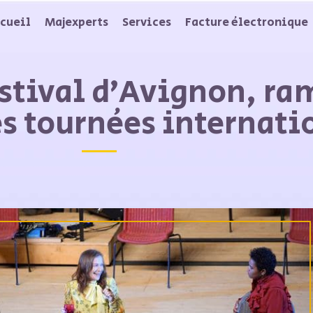
cueil
Majexperts
Services
Facture électronique
estival d’Avignon, ra
s tournées internati